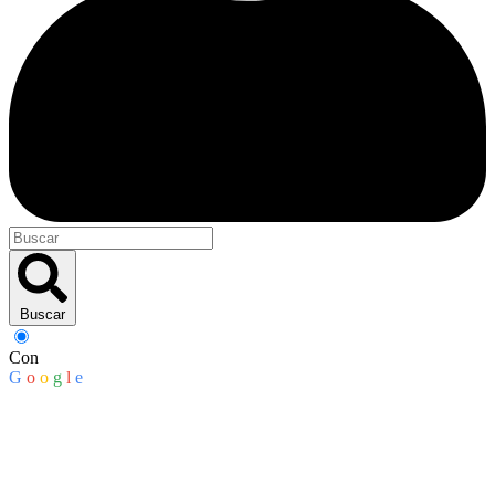
Buscar
Con
G
o
o
g
l
e