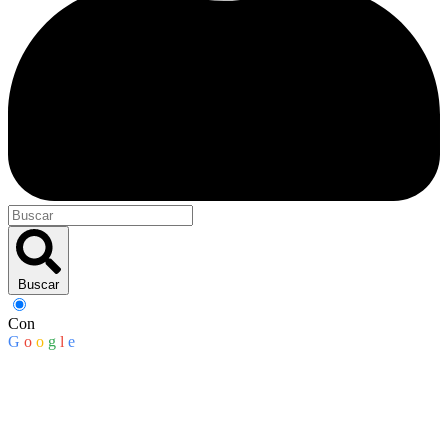
Buscar
Con
G
o
o
g
l
e