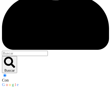
Buscar
Con
G
o
o
g
l
e