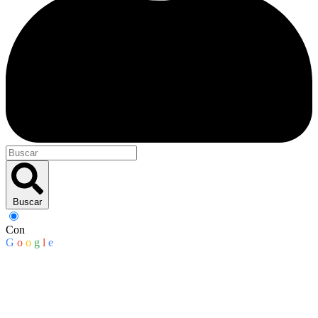
Buscar
Con
G
o
o
g
l
e