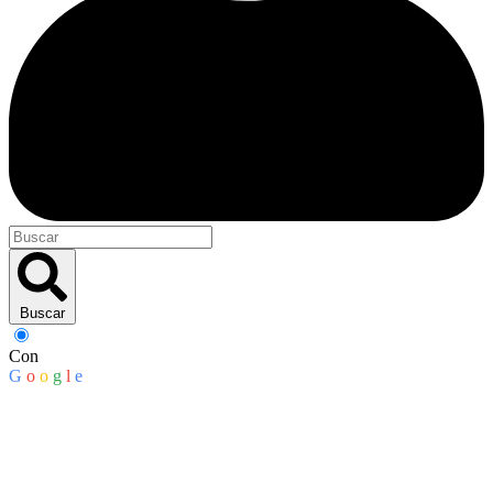
Buscar
Con
G
o
o
g
l
e