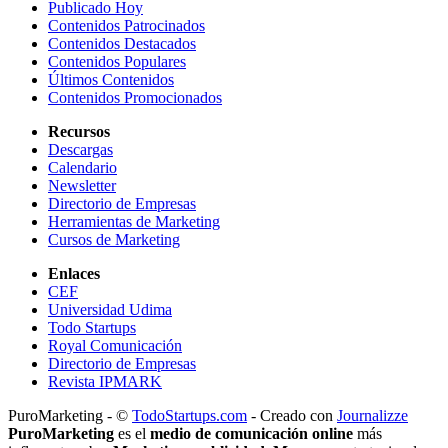
Publicado Hoy
Contenidos Patrocinados
Contenidos Destacados
Contenidos Populares
Últimos Contenidos
Contenidos Promocionados
Recursos
Descargas
Calendario
Newsletter
Directorio de Empresas
Herramientas de Marketing
Cursos de Marketing
Enlaces
CEF
Universidad Udima
Todo Startups
Royal Comunicación
Directorio de Empresas
Revista IPMARK
PuroMarketing - ©
TodoStartups.com
-
Creado con
Journalizze
PuroMarketing
es el
medio de comunicación online
más