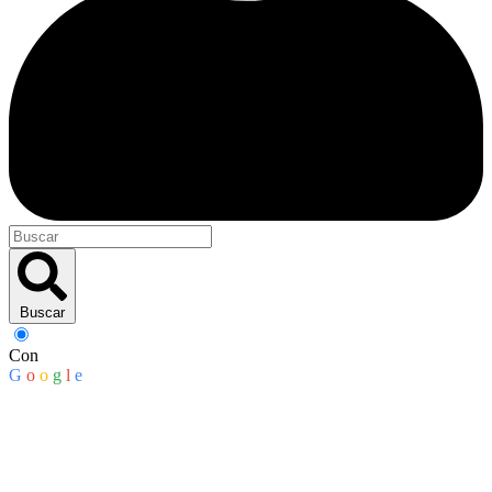
Buscar
Con
G
o
o
g
l
e