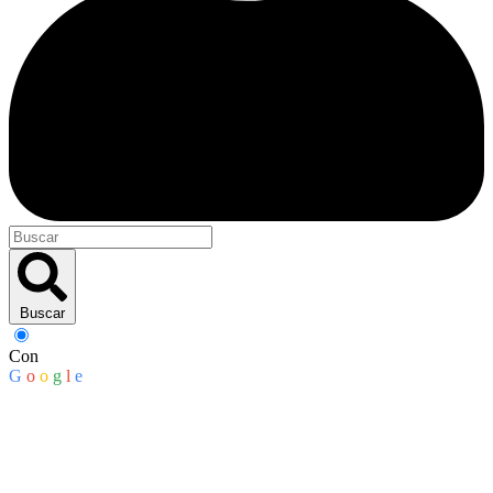
Buscar
Con
G
o
o
g
l
e