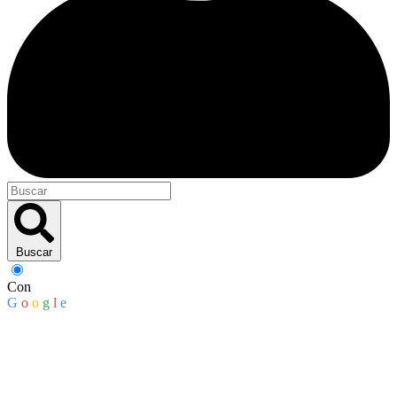
Buscar
Con
G
o
o
g
l
e