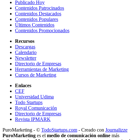
Publicado Hoy
Contenidos Patrocinados
Contenidos Destacados
Contenidos Populares
Últimos Contenidos
Contenidos Promocionados
Recursos
Descargas
Calendario
Newsletter
Directorio de Empresas
Herramientas de Marketing
Cursos de Marketing
Enlaces
CEF
Universidad Udima
Todo Startups
Royal Comunicación
Directorio de Empresas
Revista IPMARK
PuroMarketing - ©
TodoStartups.com
-
Creado con
Journalizze
PuroMarketing
es el
medio de comunicación online
más