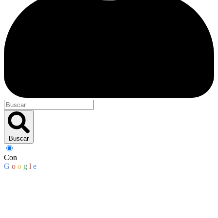
Buscar
Con
G
o
o
g
l
e