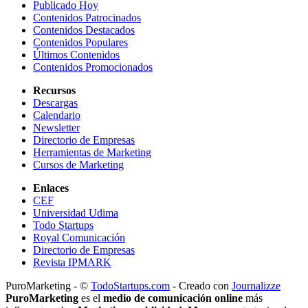
Publicado Hoy
Contenidos Patrocinados
Contenidos Destacados
Contenidos Populares
Últimos Contenidos
Contenidos Promocionados
Recursos
Descargas
Calendario
Newsletter
Directorio de Empresas
Herramientas de Marketing
Cursos de Marketing
Enlaces
CEF
Universidad Udima
Todo Startups
Royal Comunicación
Directorio de Empresas
Revista IPMARK
PuroMarketing - ©
TodoStartups.com
-
Creado con
Journalizze
PuroMarketing
es el
medio de comunicación online
más