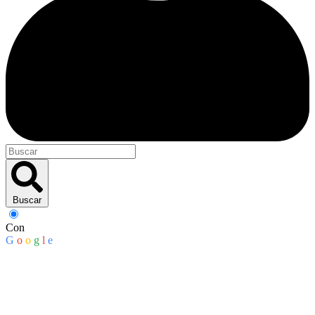
Buscar
Con
G
o
o
g
l
e