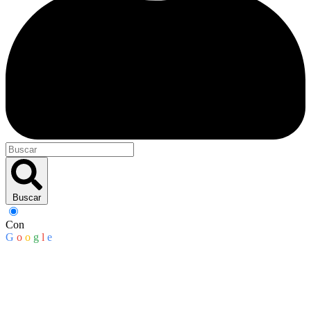
Buscar
Con
G
o
o
g
l
e