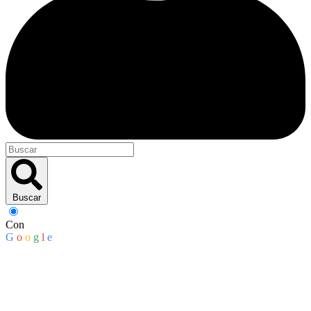
Buscar
Con
G
o
o
g
l
e