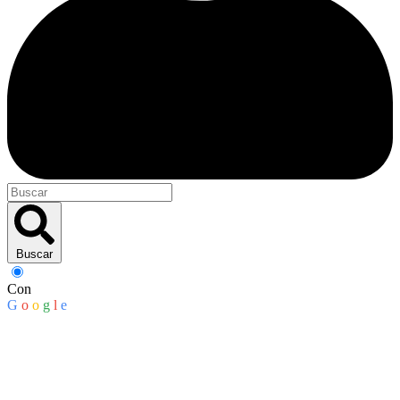
Buscar
Con
G
o
o
g
l
e