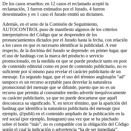
De los casos resueltos: en 12 casos el reclamado aceptó la
reclamación, 3 fueron estimados por el Jurado, 4 fueron
desestimados y en 1 caso el Jurado emitió un dictamen.
Además, en el seno de la Comisión de Seguimiento,
AUTOCONTROL puso de manifiesto algunos de los criterios
interpretativos del Código que se desprenden de los
pronunciamientos dictados por el Jurado hasta la fecha, con relación
a los casos en que es necesario identificar la publicidad. A este
respecto, de la doctrina del Jurado se deprende: en primer lugar, que
el uso de hashtags con la marca del producto o servicio
promocionado, en la medida en que se puede producir tanto en post
de contenido editorial como en post de contenido publicitario, no es
suficiente por sí mismo para revelar el carácter publicitario de un
mensaje. En segundo lugar, que el uso del término anglosajón “ad”
tampoco es un recurso aceptable para desvelar la naturaleza
promocional del mensaje que se difunde, puesto que no es un
recurso que permita al consumidor medio advertir inequívocamente
su carácter publicitario, ya que no puede descartarse que aquél
desconozca su significado. Y, en tercer término, que la aparición del
hashtag que identifica la naturaleza publicitaria del mensaje (por
ejemplo, @publi) en el contenido ampliado de la publicación en la
red social (por ejemplo, Instagram) una vez que se ha pinchado
sobre el botón “más”, no es compatible con la obligación del Código
según el cual la indicación o advertencia “ha de ser inmediata”.