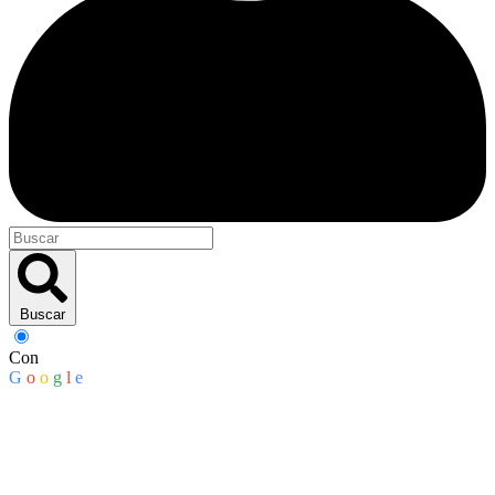
Buscar
Con
G
o
o
g
l
e