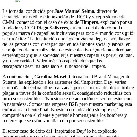
La jornada, conducida por
Jose Manuel Selma
, director de
estrategia, marketing e innovación de IRCO y vicepresidente del
CMM, comenzó con el caso de éxito de
Timpers
, explicado por su
fundador y CCO
Diego Soliveres
, quien ha detallado cómo la
popular marca de zapatillas inclusivas para todo el mundo consiguió
ser un éxito: “La inspiración que nos movía era llegar a ser altavoz
de las personas con discapacidad en los ámbitos social y laboral en
su objetivo de normalización de este colectivo. Queríamos derribar
estereotipos y que la sociedad elija nuestras zapatillas por su calidad,
y no por caridad. Valen más las capacidades que las
discapacidades”, ha detallado el fundador de Timpers.
A continuación,
Carolina Maset
, International Brand Manager de
Suterra, ha explicado a los asistentes del ‘Inspiration Day’ varias
campañas de ecobranding realizadas por esta marca de biocontrol de
plagas a través de la confusión sexual, consiguiendo reducirlas con
procesos sostenibles: “Nuestro eje de actuación es ser honestos con
la naturaleza. Somos una empresa B2B pero nuestro marketing está
enfocado al cliente final. Nuestra comunicación siempre está
compartida con el cliente y pretende homenajear a los hombres y
mujeres que se esfuerzan día a día por ser sostenibles”.
El tercer caso de éxito del ‘Inspiration Day’ lo ha explicado,
precisamente, una de las empresas patrocinadoras del evento,