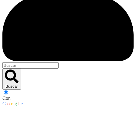
Buscar
Con
G
o
o
g
l
e