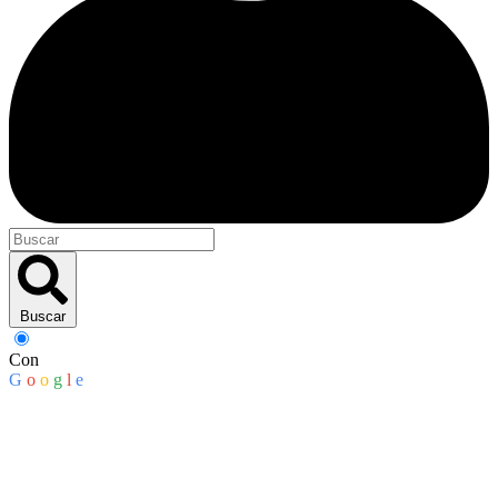
Buscar
Con
G
o
o
g
l
e