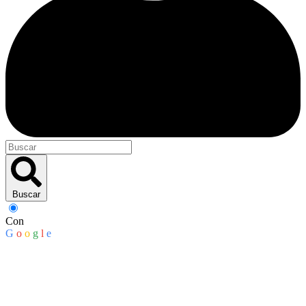
Buscar
Con
G
o
o
g
l
e