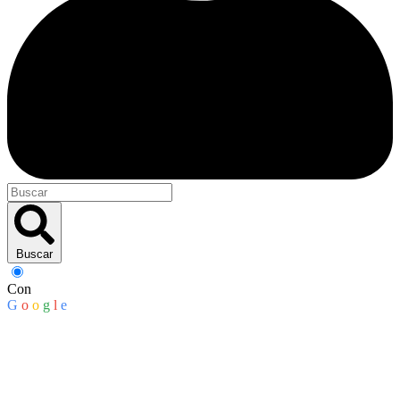
Buscar
Con
G
o
o
g
l
e