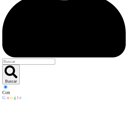
Buscar
Con
G
o
o
g
l
e