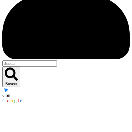
Buscar
Con
G
o
o
g
l
e