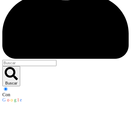
Buscar
Con
G
o
o
g
l
e