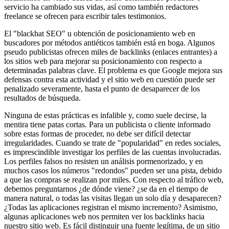
servicio ha cambiado sus vidas, así como también redactores
freelance se ofrecen para escribir tales testimonios.
El "blackhat SEO" u obtención de posicionamiento web en
buscadores por métodos antiéticos también está en boga. Algunos
pseudo publicistas ofrecen miles de backlinks (enlaces entrantes) a
los sitios web para mejorar su posicionamiento con respecto a
determinadas palabras clave. El problema es que Google mejora sus
defensas contra esta actividad y el sitio web en cuestión puede ser
penalizado severamente, hasta el punto de desaparecer de los
resultados de búsqueda.
Ninguna de estas prácticas es infalible y, como suele decirse, la
mentira tiene patas cortas. Para un publicista o cliente informado
sobre estas formas de proceder, no debe ser difícil detectar
irregularidades. Cuando se trate de "popularidad" en redes sociales,
es imprescindible investigar los perfiles de las cuentas involucradas.
Los perfiles falsos no resisten un análisis pormenorizado, y en
muchos casos los números "redondos" pueden ser una pista, debido
a que las compras se realizan por miles. Con respecto al tráfico web,
debemos preguntarnos ¿de dónde viene? ¿se da en el tiempo de
manera natural, o todas las visitas llegan un solo día y desaparecen?
¿Todas las aplicaciones registran el mismo incremento? Asimismo,
algunas aplicaciones web nos permiten ver los backlinks hacia
nuestro sitio web. Es fácil distinguir una fuente legítima, de un sitio