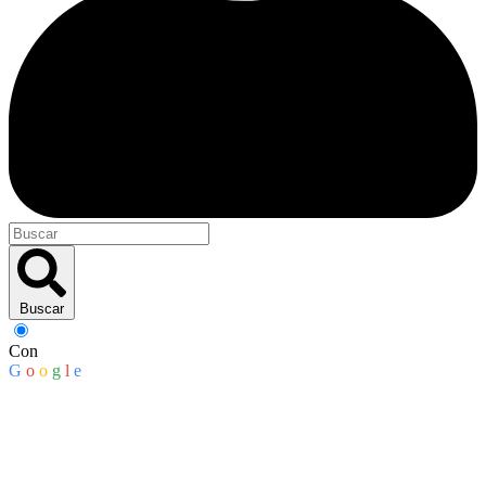
Buscar
Con
G
o
o
g
l
e