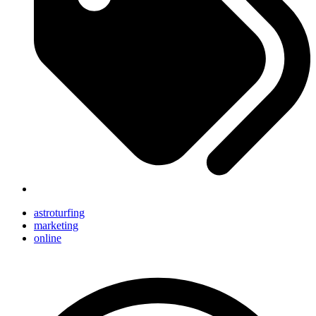
astroturfing
marketing
online