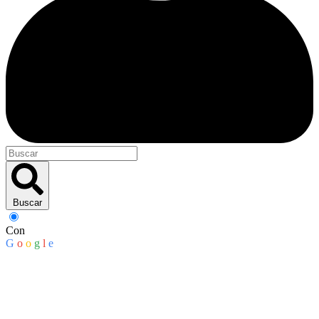
Buscar
Con
G
o
o
g
l
e