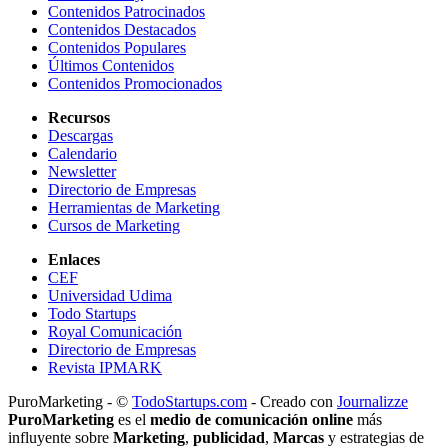
Contenidos Patrocinados
Contenidos Destacados
Contenidos Populares
Últimos Contenidos
Contenidos Promocionados
Recursos
Descargas
Calendario
Newsletter
Directorio de Empresas
Herramientas de Marketing
Cursos de Marketing
Enlaces
CEF
Universidad Udima
Todo Startups
Royal Comunicación
Directorio de Empresas
Revista IPMARK
PuroMarketing - ©
TodoStartups.com
-
Creado con
Journalizze
PuroMarketing
es el
medio de comunicación online
más
influyente sobre
Marketing
,
publicidad
,
Marcas
y estrategias de