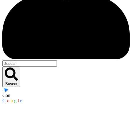
Buscar
Con
G
o
o
g
l
e