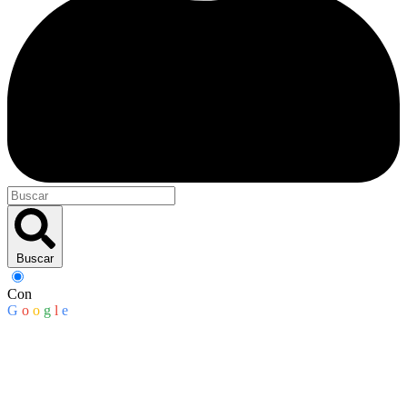
Buscar
Con
G
o
o
g
l
e