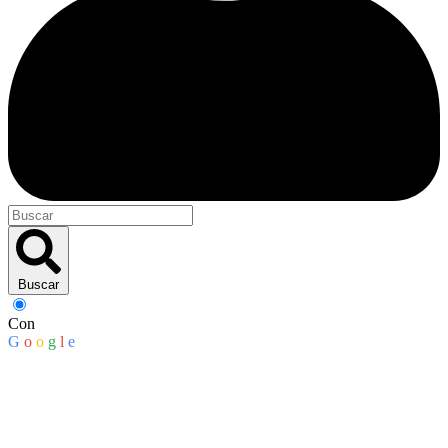
Buscar
Con
G
o
o
g
l
e