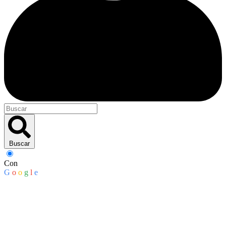
Buscar
Con
G
o
o
g
l
e