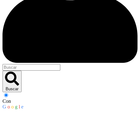
Buscar
Con
G
o
o
g
l
e