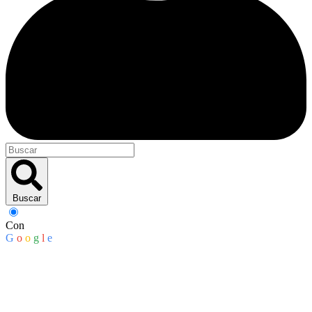
Buscar
Con
G
o
o
g
l
e