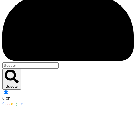
Buscar
Con
G
o
o
g
l
e