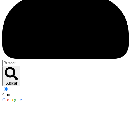
Buscar
Con
G
o
o
g
l
e