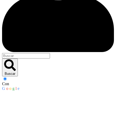
Buscar
Con
G
o
o
g
l
e