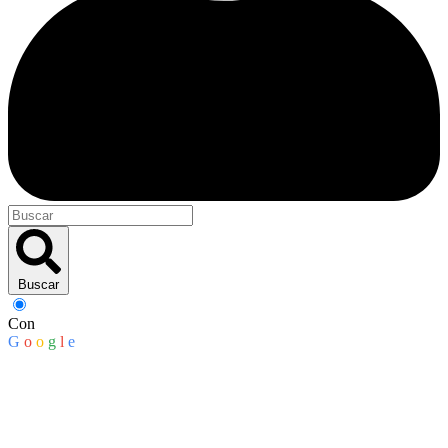
Buscar
Con
G
o
o
g
l
e