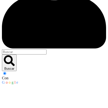
Buscar
Con
G
o
o
g
l
e