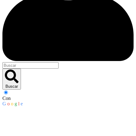
Buscar
Con
G
o
o
g
l
e