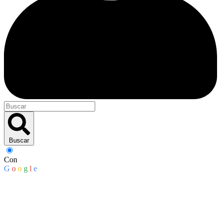
Buscar
Con
G
o
o
g
l
e