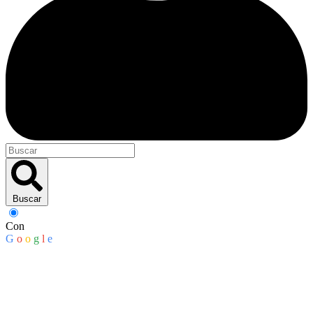
Buscar
Con
G
o
o
g
l
e