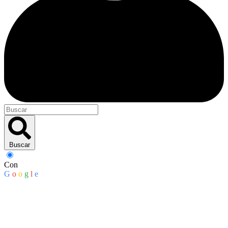
Buscar
Con
G
o
o
g
l
e