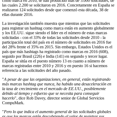
como marca en 2010, se han producido más de 5.000 solicitudes, de
las cuales 2.200 se solicitaron en 2016. Concretamente en España se
realizaron 124 solicitudes desde que comenzó esta década, 38 de
ellas durante 2016.
La investigación también muestra que mientras que las solicitudes
para registrar un hashtag como marca están en aumento globalmente
y los EE.UU. sigue siendo el líder en el número de estas marcas
solicitadas - con el 33% de todas las solicitudes desde 2010 - la
participación total del país en el número de solicitudes en 2016 fue
del 28% frente el 35% en 2015. Sin embargo, Estados Unidos es el
país que más hashtags ha registrado como marcas en 2016 (608),
seguido por Brasil (226) e India (141) en segundo y tercer lugar.
España se sitúa en el puesto número 13 en cuanto a número de
marcas registradas entre 2010 y 2016 y en puesto 16 si hacemos
referencia a las solicitudes del año pasado.
"
A pesar de que las organizaciones, en general, están registrando
más marcas hashtag que nunca, ha habido una desaceleración en
la tasa de crecimiento en el mercado de EE.UU., posiblemente
debido al tiempo y esfuerzo que se necesita para conseguir
hacerlo
", dice Rob Davey, director senior de Global Servicios
CompuMark.
"
Pero lo que indica el aumento general de las solicitudes globales
es que las marcas están descubriendo el valor de registrar sus