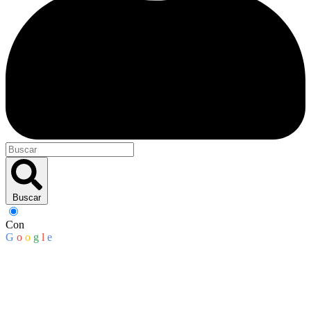
Buscar
Con
G
o
o
g
l
e