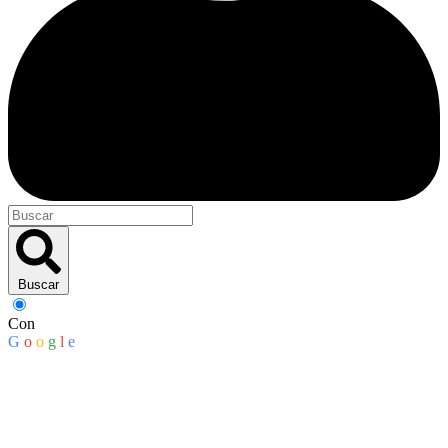
Buscar
Con
G
o
o
g
l
e