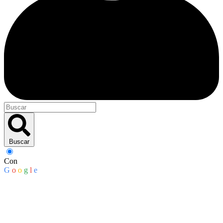
Buscar
Con
G
o
o
g
l
e