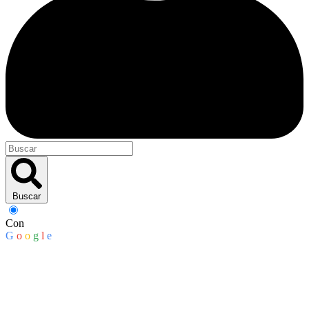
Buscar
Con
G
o
o
g
l
e