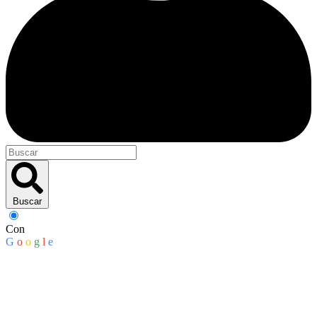
Buscar
Con
G
o
o
g
l
e