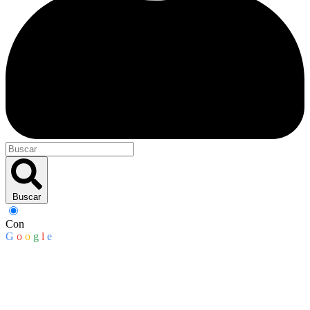
Buscar
Con
G
o
o
g
l
e