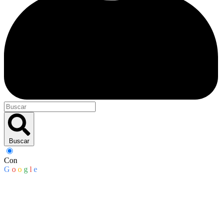
Buscar
Con
G
o
o
g
l
e