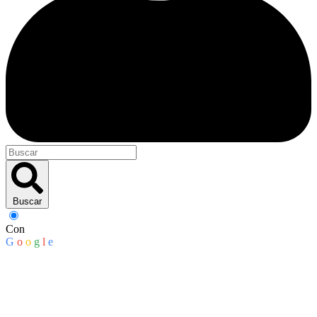
Buscar
Con
G
o
o
g
l
e