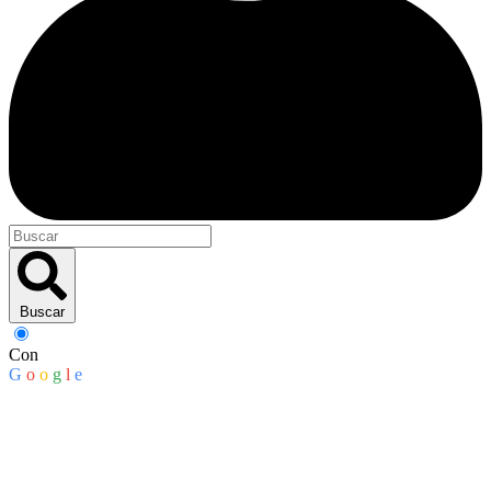
Buscar
Con
G
o
o
g
l
e