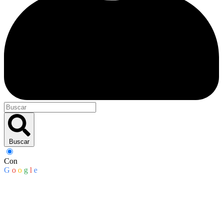
Buscar
Con
G
o
o
g
l
e