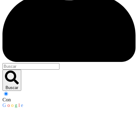
Buscar
Con
G
o
o
g
l
e