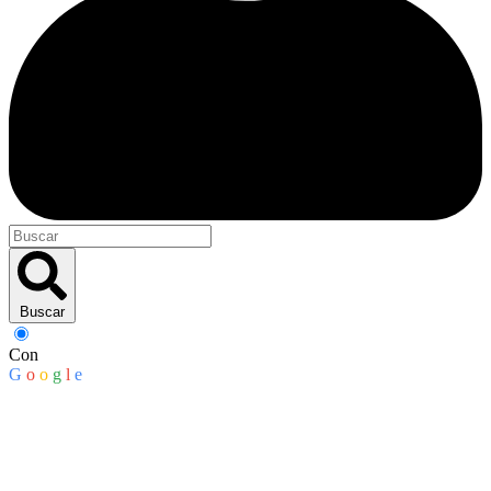
Buscar
Con
G
o
o
g
l
e